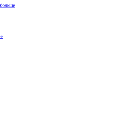
 больше
ре