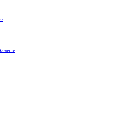
ре
 больше