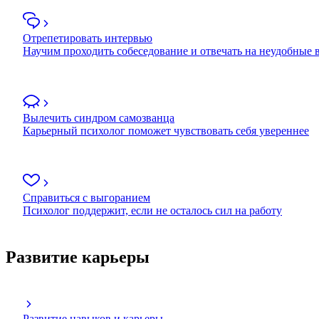
Отрепетировать интервью
Научим проходить собеседование и отвечать на неудобные
Вылечить синдром самозванца
Карьерный психолог поможет чувствовать себя увереннее
Справиться с выгоранием
Психолог поддержит, если не осталось сил на работу
Развитие карьеры
Развитие навыков и карьеры