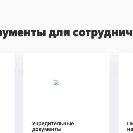
рументы для сотруднич
Учредительные
П
документы
н