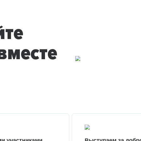
йте
вместе
ми участниками
Выступаем за добр