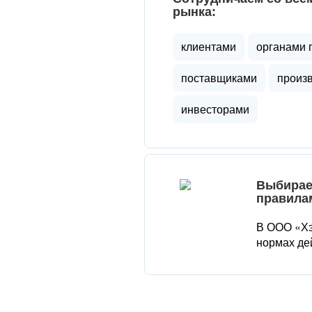
рынка:
клиентами
органами 
поставщиками
произ
инвесторами
Выбирае
правила
В ООО «Хэ
нормах де