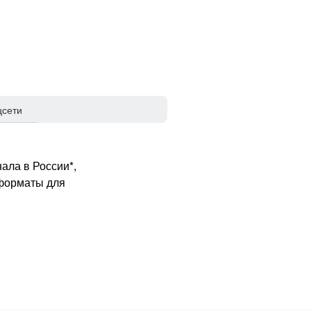
цсети
ала в России*,
 форматы для