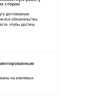
их сторон
угу достоверную
м все обязательства
сте, чтобы достичь
аментированным
ованы на ключевых