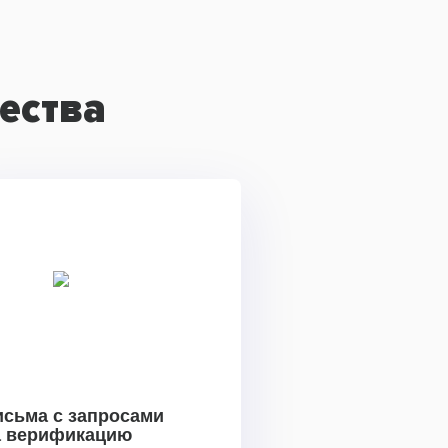
ества
исьма с запросами
а верификацию