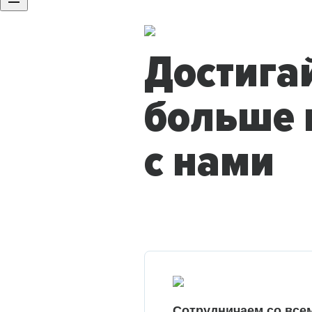
Достига
больше 
с нами
Сотрудничаем со все