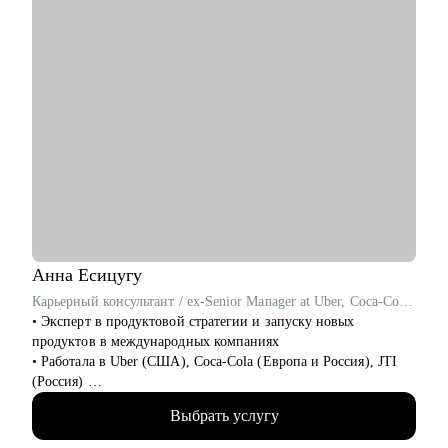
маркетолога и поиском работы
• Тестирование
• Аналитика
Кому могу помочь:
• HR
Маркетологам и специалистам в отделах маркетинга, если ты:
- Начинающим и опытным карьерным консультантам и
• Начинающий в профессии
менторам
• Хочешь выйти на новый этап карьеры
• Планируешь сменить роль или профиль
• Стремишься стать руководителем
• Хочешь быть полностью уверен в своём резюме и
коммуникациях
Анна
Есицугу
Карьерный консультант / ex-Senior Manager at Uber, Coca-Cola, JTI
• Эксперт в продуктовой стратегии и запуску новых
продуктов в международных компаниях
• Работала в Uber (США), Coca-Cola (Европа и Россия), JTI
(Россия)
• Разносторонний опыт работы в крупных компаниях:
Выбрать услугу
запускала новые продукты, составляла стратегии, занималась
операционной эффективностью и аналитикой