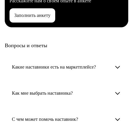
Расскажите нам о своем опыте в анкете
Заполнить анкету
Вопросы и ответы
Какие наставники есть на маркетплейсе?
Карьерные наставники — это HR-
специалисты, карьерные консультанты,
Как мне выбрать наставника?
психологи, резюмерайтеры и менторы.
Умный поиск поможет в три клика выбрать
Менторы работают в ИТ, дизайне, других
наставника для достижения вашей цели.
С чем может помочь наставник?
узкоспециализированных сферах. Они
помогут прокачать навыки, построить