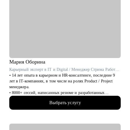
Мария
Оборина
Карьерный эксперт в IT и Digital / Менеджер Стрима Работодателей в Сетке от hh.ru / ex- Яндекс Практикум, Островок!
• 14 лет опыта в карьерном и HR-консалтинге, последние 9
лет в IT-компаниях, в том числе на ролях Product / Project
менеджера.
• 8000+ сессий, написанных резюме и разработанных
карьерных планов по переходу в новую профессию и
Выбрать услугу
эффективному поиску работы, в том числе в IT.
• Более 5000 успешных трудоустройств: мои клиенты
работают в Яндекс, Озон, ВК, Авито, Циан, Сбер, Т-банк,
Марс и тд.
• 3 раза сменила карьерный вектор и перешла в IT, поделюсь