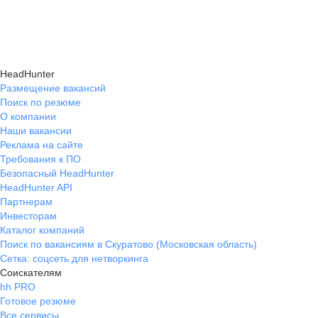
навыки, повышая шансы на успешное
текущем месте работы и о том, кому он будет
Репетиция собеседования на карьерном
трудоустройство.
полезен, с какими запросами работает.
маркетплейсе hh.ru проходит онлайн
Вы точно найдёте того, кто вам нужен!
в формате тренировки с карьерным экспертом,
HeadHunter
который моделирует интервью и дает
Размещение вакансий
Поиск по резюме
обратную связь по вашим ответам.
О компании
Наши вакансии
Реклама на сайте
Требования к ПО
Безопасный HeadHunter
HeadHunter API
Партнерам
Инвесторам
Каталог компаний
Поиск по вакансиям в Скуратово (Московская область)
Сетка: соцсеть для нетворкинга
Соискателям
hh PRO
Готовое резюме
Все сервисы