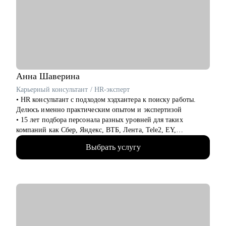
• Менеджеры продукта и менеджеры проектов
• Разработчики веб-интерфейсов и разработчики серверной
части
• Маркетинг
• HR и рекрутмент
Анна
Шаверина
Карьерный консультант / HR-эксперт
• HR консультант с подходом хэдхантера к поиску работы.
Делюсь именно практическим опытом и экспертизой
• 15 лет подбора персонала разных уровней для таких
компаний как Сбер, Яндекс, ВТБ, Лента, Tele2, EY,
Делимобиль, Ozon, Yota, 2ГИС и др., из них 10 лет
Выбрать услугу
консалтинга (АНКОР, Hays), а также executive search проекты
по поиску ТОПов
• Много работала напрямую с ЛПР и понимаю, как выглядит
процесс оценки и найма со всех сторон: как обычно мыслит
HR, и принимает решение бизнес
• Провела более 7000 собеседований кандидатов разного
уровня - имею хорошую насмотренность, на что обращают
внимание при оценке кандидата