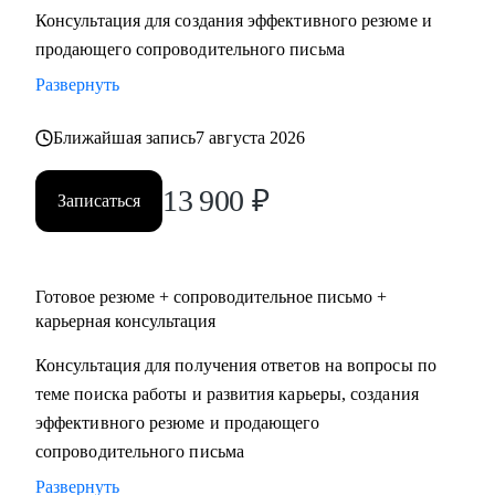
Консультация для создания эффективного резюме и
• Два высших образования - Менеджмент и Стратегическое
продающего сопроводительного письма
управление персоналом. Дополнительное образование в
сфере коучинга и карьерного консультирования.
Развернуть
Ближайшая запись
7 августа 2026
С чем помогу:
• Нет приглашений на интервью - разберем, почему рынок
13 900
₽
не видит вашу ценность, и исправим.
Записаться
• Не знаете, как выгодно представить опыт - соберем
профессиональную идентичность и упакуем опыт так,
чтобы HR заметил.
Готовое резюме + сопроводительное письмо +
• Перерыв в работе, разнородный бэкграунд (нелинейный
карьерная консультация
опыт), сложное увольнение - найдем логичную линию,
Консультация для получения ответов на вопросы по
которая закроет вопросы нанимающей стороны.
теме поиска работы и развития карьеры, создания
• Карьерный переход или выход на новый уровень дохода -
эффективного резюме и продающего
выстроим стратегию с конкретными шагами.
сопроводительного письма
• Готовитесь к важному интервью - отработаем ответы и
подсветим сильные стороны.
Развернуть