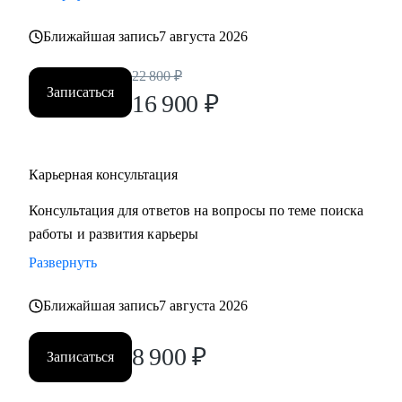
• Хотите понять рынок и своё место в нем - разберем
Ближайшая запись
7 августа 2026
тренды и ваше позиционирование.
• Хотите начать управлять своей карьерой, а не пассивно
22 800
₽
плыть по течению, но не знаете с чего начать ;)
Записаться
16 900
₽
Делаю качественный продукт за счет индивидуального
подхода и максимального погружения в запрос клиента,
Карьерная консультация
глубокой экспертизы и использования в работе различных
подходов и инструментов.
Консультация для ответов на вопросы по теме поиска
работы и развития карьеры
Развернуть
Ближайшая запись
7 августа 2026
8 900
₽
Записаться