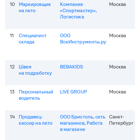
10
Маркировщик
Компания
Москва
на лето
«Спортмастер»,
Логистика
11
Специалист
ООО
Москва
склада
ВсеИнструменты.ру
12
Швея
BEBAKIDS
Москва
на подработку
13
Персональный
LIVE GROUP
Москва
водитель
14
Продавец-
ООО Бристоль, сеть
Санкт-
кассир на лето
магазинов, Работа
Петербург
в магазине