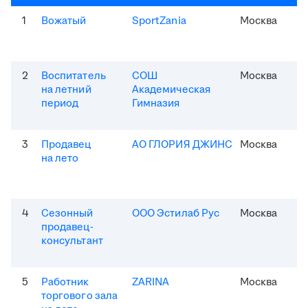
1
Вожатый
SportZania
Москва
2
Воспитатель
СОШ
Москва
на летний
Академическая
период
Гимназия
3
Продавец
АО ГЛОРИЯ ДЖИНС
Москва
на лето
4
Сезонный
ООО Эстилаб Рус
Москва
продавец-
консультант
5
Работник
ZARINA
Москва
торгового зала