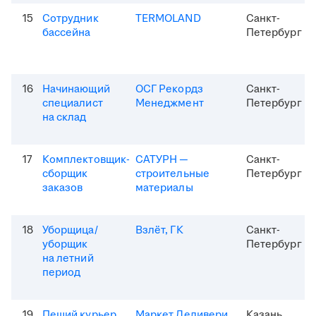
15
Сотрудник
TERMOLAND
Санкт-
бассейна
Петербург
16
Начинающий
ОСГ Рекордз
Санкт-
специалист
Менеджмент
Петербург
на склад
17
Комплектовщик-
САТУРН —
Санкт-
сборщик
строительные
Петербург
заказов
материалы
18
Уборщица/
Взлёт, ГК
Санкт-
уборщик
Петербург
на летний
период
19
Пеший курьер
Маркет Деливери
Казань