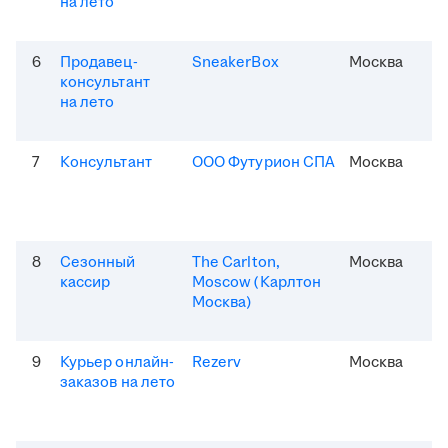
на лето
6
Продавец-
SneakerBox
Москва
консультант
на лето
7
Консультант
ООО Футурион СПА
Москва
8
Сезонный
The Carlton,
Москва
кассир
Moscow (Карлтон
Москва)
9
Курьер онлайн-
Rezerv
Москва
заказов на лето