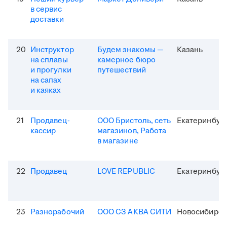
в сервис
доставки
20
Инструктор
Будем знакомы —
Казань
на сплавы
камерное бюро
и прогулки
путешествий
на сапах
и каяках
21
Продавец-
ООО Бристоль, сеть
Екатеринбур
кассир
магазинов, Работа
в магазине
22
Продавец
LOVE REPUBLIC
Екатеринбур
23
Разнорабочий
ООО СЗ АКВА СИТИ
Новосибирск