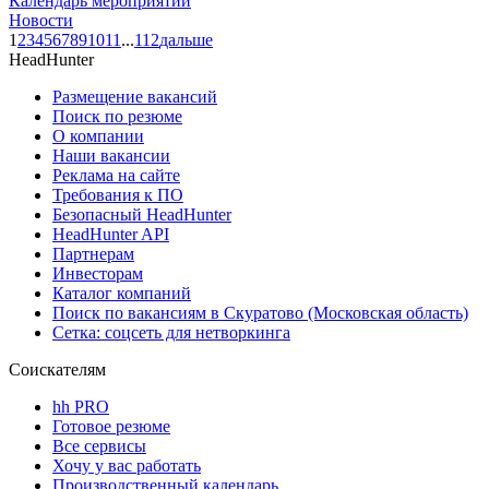
Календарь мероприятий
Новости
1
2
3
4
5
6
7
8
9
10
11
...
112
дальше
HeadHunter
Размещение вакансий
Поиск по резюме
О компании
Наши вакансии
Реклама на сайте
Требования к ПО
Безопасный HeadHunter
HeadHunter API
Партнерам
Инвесторам
Каталог компаний
Поиск по вакансиям в Скуратово (Московская область)
Сетка: соцсеть для нетворкинга
Соискателям
hh PRO
Готовое резюме
Все сервисы
Хочу у вас работать
Производственный календарь