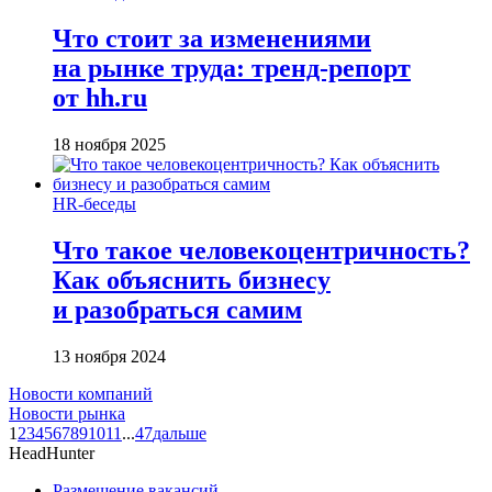
Что стоит за изменениями
на рынке труда: тренд-репорт
от hh.ru
18 ноября 2025
HR-беседы
Что такое человеко­центричность?
Как объяснить бизнесу
и разобраться самим
13 ноября 2024
Новости компаний
Новости рынка
1
2
3
4
5
6
7
8
9
10
11
...
47
дальше
HeadHunter
Размещение вакансий