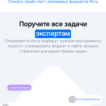
Скачать прайс-лист рекламных форматов hh.ru
Поручите все задачи
экспертам
Специалисты hh.ru подберут нужные инструменты,
помогут спланировать бюджет и найти лучшую
стратегию для ваших
бизнес-задач
+ ещё
4
эксперта
Екатерина Лазаренко
Александр Кулагин
Даниил Макаров
Борис Кашко
Юлия Изоитко