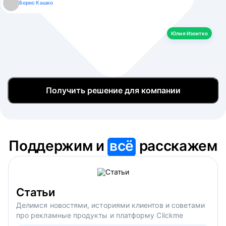
Борис Кашко
Юлия Изоитко
Александр Кулагин
Даниил Макаров
Екатерина Лазаренко
Юлия Изоитко
Получить решение для компании
Поддержим и
всё
расскажем
Статьи
Делимся новостями, историями клиентов и советами
про рекламные продукты и платформу Clickme