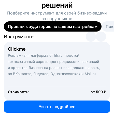
решений
Подберите инструмент для своей
бизнес-задачи
за пару кликов
Привлечь аудиторию по вашим настройкам
Пок
Инструменты
Инструменты
Инструменты
Виртуальный рекрутер
Clickme
Вакансия дня
Массовый подбор под ключ. Решите, сколько
Рекламная платформа от hh.ru: простой
Рекламный формат для вакансий на главной странице
кандидатов и когда вам нужно, и за дело возьмутся
технологичный сервис для продвижения вакансий
hh.ru. Увеличивает количество откликов
маркетологи, рекрутеры и проектные менеджеры
и проектов бизнеса на разных площадках: на hh.ru,
hh.ru с целым набором digital-инструментов
во ВКонтакте, Яндексе, Одноклассниках и Mail.ru
Стоимость:
от 200 000 ₽
Узнать подробнее
Стоимость:
от 500 ₽
Узнать подробнее
Узнать подробнее